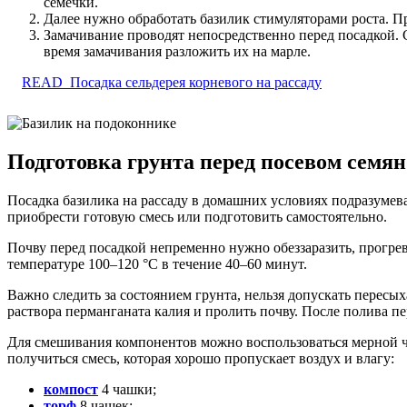
семечки.
Далее нужно обработать базилик стимуляторами роста. Пр
Замачивание проводят непосредственно перед посадкой. 
время замачивания разложить их на марле.
READ
Посадка сельдерея корневого на рассаду
Подготовка грунта перед посевом семян
Посадка базилика на рассаду в домашних условиях подразумевае
приобрести готовую смесь или подготовить самостоятельно.
Почву перед посадкой непременно нужно обеззаразить, прогре
температуре 100–120 °C в течение 40–60 минут.
Важно следить за состоянием грунта, нельзя допускать пересы
раствора перманганата калия и пролить почву. После полива п
Для смешивания компонентов можно воспользоваться мерной 
получиться смесь, которая хорошо пропускает воздух и влагу:
компост
4 чашки;
торф
8 чашек;