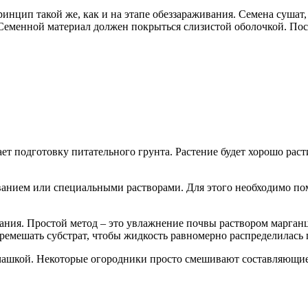
инцип такой же, как и на этапе обеззараживания. Семена сушат,
Семенной материал должен покрыться слизистой оболочкой. Посл
т подготовку питательного грунта. Растение будет хорошо расти
ванием или специальными растворами. Для этого необходимо пом
хания. Простой метод – это увлажнение почвы раствором марган
еремешать субстрат, чтобы жидкость равномерно распределилась 
чашкой. Некоторые огородники просто смешивают составляющие