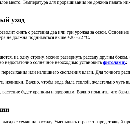
плое место. Температура для проращивания не должна падать ни
ный уход
волит снять с растения два или три урожая за сезон. Основные 
ура не должна подниматься выше +20 +22 °C.
яются, на одну строну, можно развернуть рассаду другим боком
кно недостаточно солнечное необходимо установить
фитолампу
.
ь пересыхания или излишнего скопления влаги. Для точного ра
слить излишки. Важно, чтобы вода была теплой, желательно чуть
, растение будет крепким и здоровым. Важно помнить, что бази
нии
ри высадке семян на рассаду. Уменьшить стресс от предстоящей