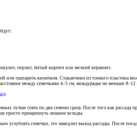
йдут:
икулит, перлит, битый кирпич или мелкий керамзит.
й или ошпарить кипятком. Стаканчики из тонкого пластика мож
асстояние между семечками 4–5 см, междурядье не меньше 8–12 
ход
ках лучше сеять по два семени сразу. После того как рассада 
учше просто прищипнуть лишние всходы.
но углублять семечки, это замедлит выход рассады. После пос